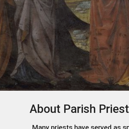
About
Parish Pries
Many priests have served as spi