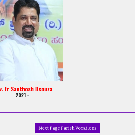
v. Fr Santhosh Dsouza
2021 -
Next Page Parish Vocations