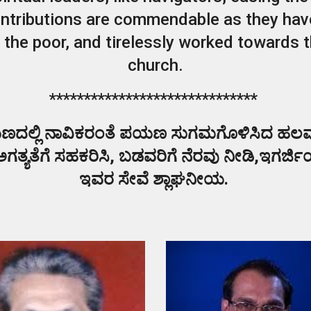
ontributions are commendable as they hav
 the poor, and tirelessly worked towards 
church
.
******************************
ಣದಲ್ಲಿ ನಾವಿಕರಂತೆ ಪಯಣ ಸುಗಮಗೊಳಿಸಿದ ಹಲವ
ಮಿಕ ಅಗತ್ಯತೆಗೆ ಸಹಕರಿಸಿ, ಬಡವರಿಗೆ ನೆರವು ನೀಡಿ,ಇಗರ್ಜ
ಇವರ ಸೇವೆ ಶ್ಲಾಘನೀಯ.