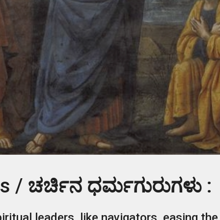
ts
/
ಚರ್ಚಿನ ಧರ್ಮಗುರುಗಳು
:
ritual leaders, like navigators, easing t